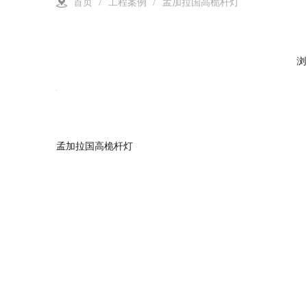
首页
/
工程案例
/
孟加拉国高桅杆灯
浏
孟加拉国高桅杆灯