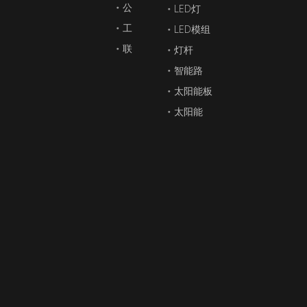
公司简介
LED灯
工程案例
LED模组
联系我们
灯杆
智能路灯和多功能组合杆
太阳能板
太阳能路灯（太阳能风和太阳能混合路灯）