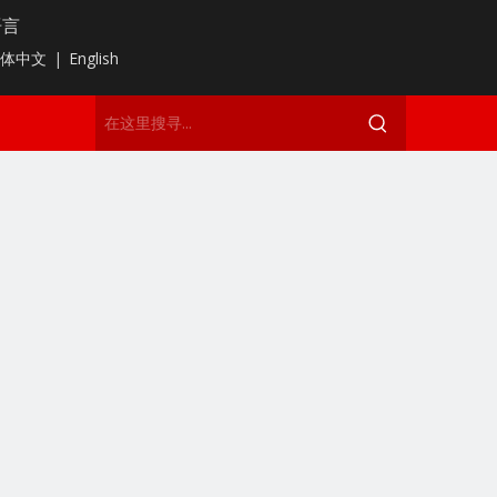
语言
体中文
|
English