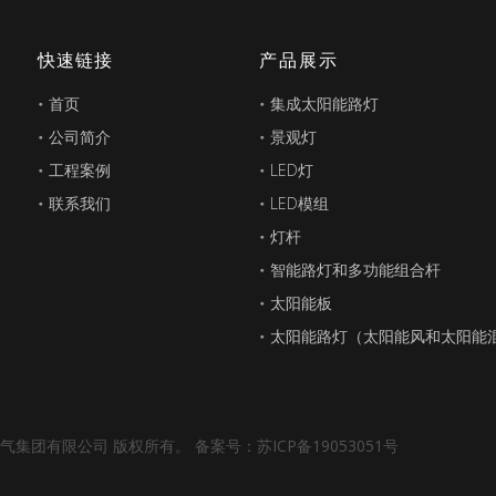
快速链接
产品展示
首页
集成太阳能路灯
公司简介
景观灯
工程案例
LED灯
联系我们
LED模组
灯杆
智能路灯和多功能组合杆
太阳能板
太阳能路灯（太阳能风和太阳能
电气集团有限公司
版权所有。
备案号：
苏ICP备19053051号