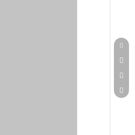
xinyao1
+ 86-18
+86186
赵东州
+86188