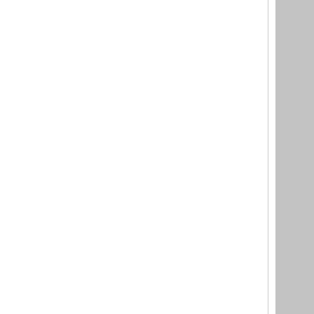
首页
/
产品展示
/
智慧杆和多功能组合杆
/
SX-DG