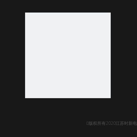
江苏时新电气集团有限公司（前身为江苏时新
景观照明有限公司）位于中国历史文化名城扬
版权所有2020江苏时新

州市北郊天山工业园区。