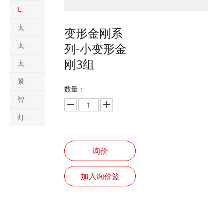
LED灯具
太阳能电池板和发电站
变形金刚系
首页
/
产品展示
/
LED灯具
/
变形金刚系列-小变形金刚3组
太阳能路灯
列-小变形金
刚3组
太阳能路灯（太阳能风和太阳能混合路灯）
景观灯
数量：
智慧杆和多功能组合杆
灯杆
询价
加入询价篮