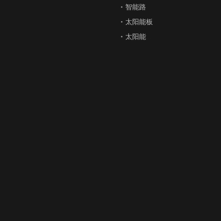
智能路灯和多功能组合杆
太阳能板
太阳能路灯（太阳能风和太阳能混合路灯）