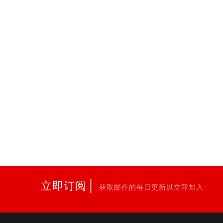
|
立即订阅
获取邮件的每日更新以立即加入