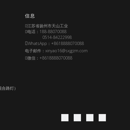
信息
江苏省扬州市天山工业

电话：188-88070088

0514-84222998
WhatsApp：+8618888070088

电子邮件：
xinyao16@sxjgzm.com
微信：+8618888070088

混合路灯）