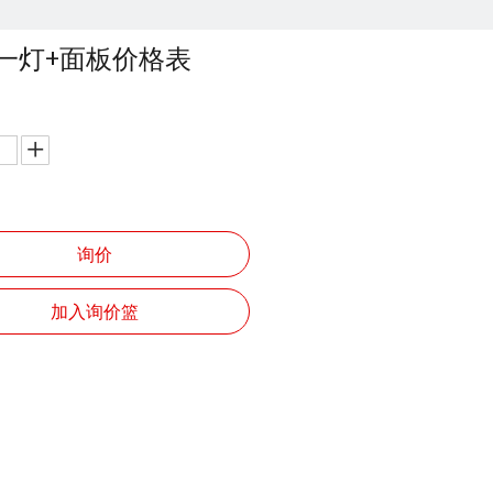
一灯+面板价格表
询价
加入询价篮