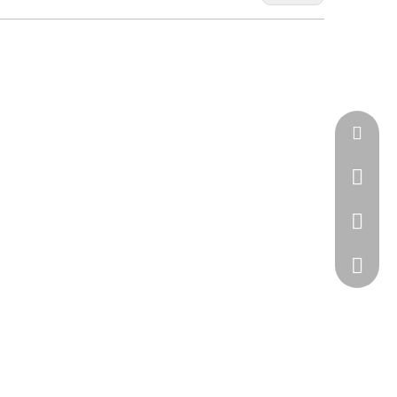
xinyao1
+ 86-18
+86186
赵东州
+86188