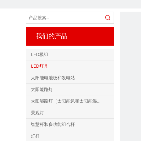
我们的产品
LED模组
LED灯具
太阳能电池板和发电站
太阳能路灯
太阳能路灯（太阳能风和太阳能混合路灯）
景观灯
智慧杆和多功能组合杆
灯杆