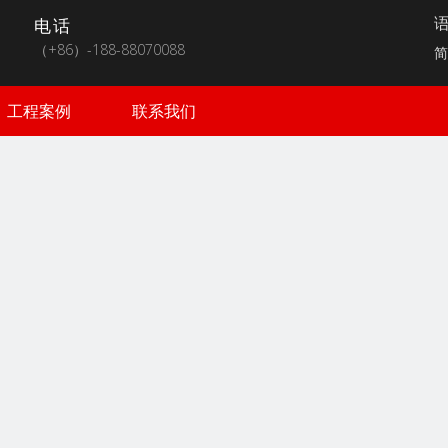
电话
（+86）-188-88070088
简
工程案例
联系我们