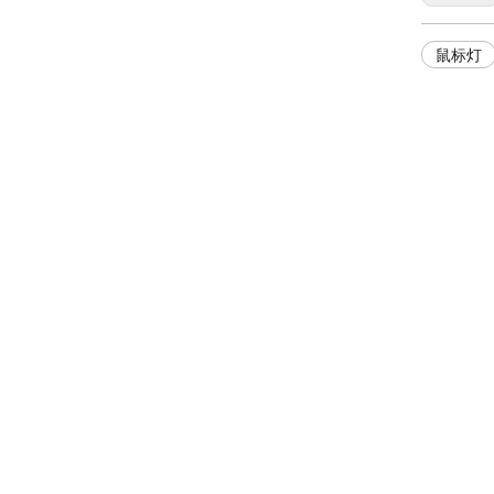
鼠标灯
首页
/
产品展示
/
LED灯具
/
鼠标灯